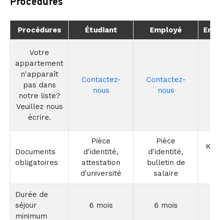
Procédures
Procédures
Étudiant
Employé
Ent
Votre
appartement
n'apparaît
Contactez-
Contactez-
Co
pas dans
nous
nous
notre liste?
Veuillez nous
écrire.
Pièce
Pièce
KBI
Documents
d'identité,
d'identité,
f
obligatoires
attestation
bulletin de
m
d'université
salaire
Durée de
séjour
6 mois
6 mois
minimum