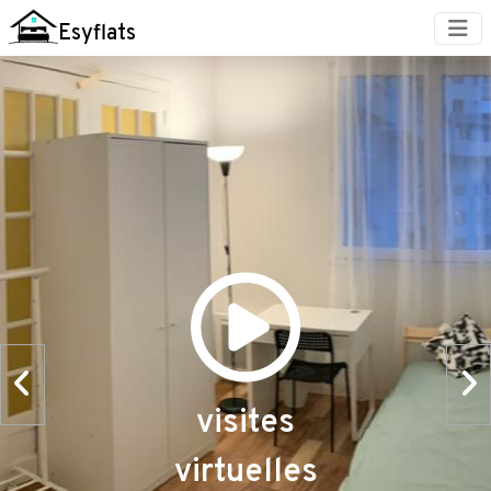
Esyflats
visites
virtuelles